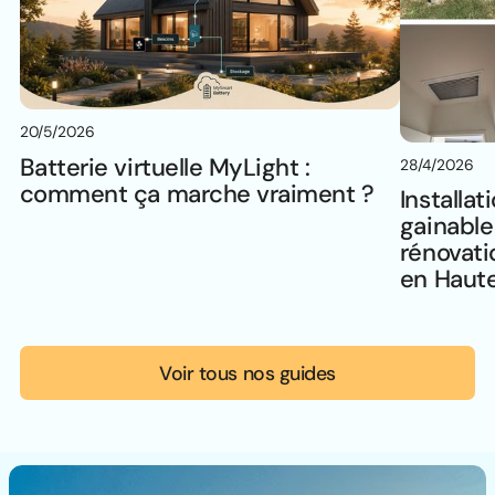
20/5/2026
Batterie virtuelle MyLight :
28/4/2026
comment ça marche vraiment ?
Installat
gainable
rénovat
en Haut
Voir tous nos guides