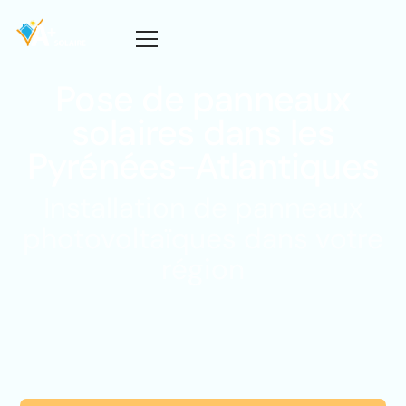
Pose de panneaux
solaires dans les
Pyrénées-Atlantiques
Installation de panneaux
photovoltaïques dans votre
région