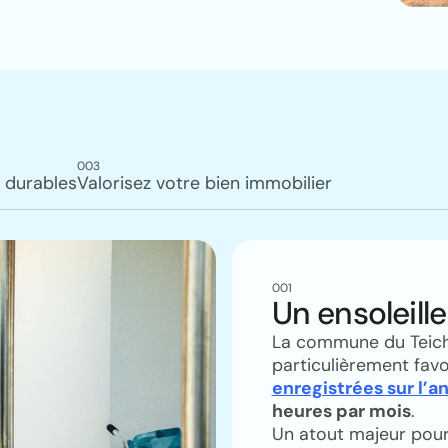
003
 durables
Valorisez votre bien immobilier
001
Un ensoleill
La commune du Teich 
particulièrement fav
enregistrées sur l’a
heures par mois
.
Un atout majeur pour