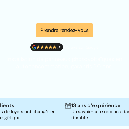
Prendre rendez-vous
160 avis sur Google
5.0
Installation de panneaux photovoltaïques en
autoconsommation, garantis 30 ans.
lients
13 ans d’expérience
rs de foyers ont changé leur
Un savoir-faire reconnu dan
ergétique.
durable.