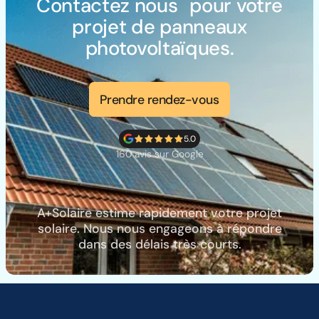
Contactez nous pour votre
projet de panneaux
photovoltaïques.
Prendre rendez-vous
5.0
160 avis sur Google
A+Solaire estime rapidement votre projet
solaire. Nous nous engageons à répondre
dans des délais très courts.