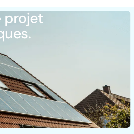
 projet
ques.