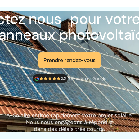
tez nous pour votre
anneaux photovoltaï
Prendre rendez-vous
160 avis sur Google
5.0
A+Solaire estime rapidement votre projet solaire.
Nous nous engageons à répondre
dans des délais très courts.