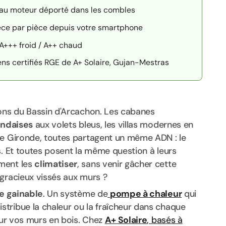
 au moteur déporté dans les combles
èce par pièce depuis votre smartphone
A+++ froid / A++ chaud
ciens certifiés RGE de A+ Solaire, Gujan-Mestras
sons du Bassin d'Arcachon. Les cabanes
andaises
aux volets bleus, les villas modernes en
de Gironde, toutes partagent un même ADN : le
s. Et toutes posent la même question à leurs
ment les
climatiser
, sans venir gâcher cette
sgracieux vissés aux murs ?
le gainable
. Un système de
pompe à chaleur
qui
distribue la chaleur ou la fraîcheur dans chaque
 sur vos murs en bois. Chez
A+ Solaire
, basés à