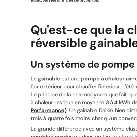
exactement à cette attente.
Qu'est-ce que la c
réversible gainable
Un système de pompe à
Le
gainable
est une
pompe à chaleur air-a
l'air extérieur pour chauffer l'intérieur. L'été
Le principe de la thermodynamique fait qu
à chaleur restitue en moyenne
3 à 4 kWh d
Performance)
. Un gainable Daikin bien di
trois à quatre fois moins cher qu'un convec
La grande différence avec un système clas
combles perdus
ou dans un faux plafond te