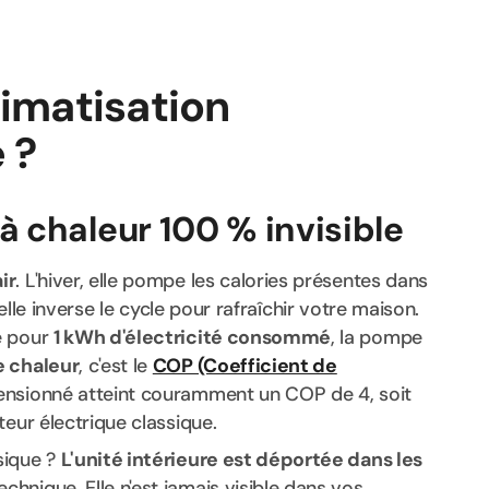
limatisation
 ?
 chaleur 100 % invisible
ir
. L'hiver, elle pompe les calories présentes dans
, elle inverse le cycle pour rafraîchir votre maison.
e pour
1 kWh d'électricité consommé
, la pompe
e chaleur
, c'est le
COP (Coefficient de
mensionné atteint couramment un COP de 4, soit
teur électrique classique.
sique ?
L'unité intérieure est déportée dans les
chnique. Elle n'est jamais visible dans vos