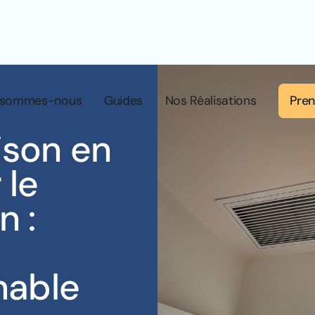
Pren
 sommes-nous
Guides
Nos Réalisations
ison en
 le
n :
nable