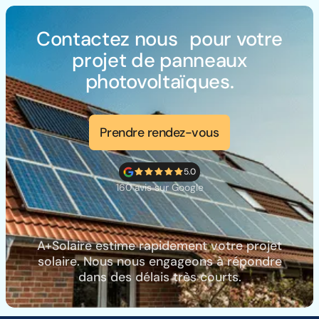
Contactez nous pour votre
projet de panneaux
photovoltaïques.
Prendre rendez-vous
5.0
160 avis sur Google
A+Solaire estime rapidement votre projet
solaire. Nous nous engageons à répondre
dans des délais très courts.