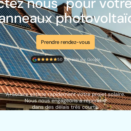
tez nous pour votre
anneaux photovoltaï
Prendre rendez-vous
160 avis sur Google
5.0
A+Solaire estime rapidement votre projet solaire.
Nous nous engageons à répondre
dans des délais très courts.