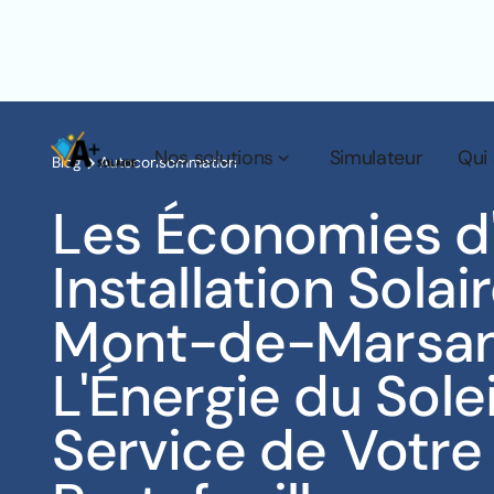
Nos solutions
Simulateur
Qui
Blog
Autoconsommation
Les Économies d
Installation Solai
Mont-de-Marsan
L'Énergie du Solei
Service de Votre