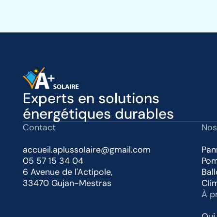
Experts en solutions
énergétiques durables
Contact
Nos
accueil.aplussolaire@gmail.com
Pan
05 57 15 34 04
Pom
6 Avenue de l'Actipole,
Bal
33470 Gujan-Mestras
Cli
À p
Qui