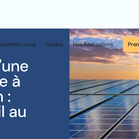
Pren
 sommes-nous
Guides
Nos Réalisations
'une
re à
 :
l au