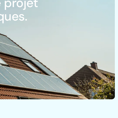
 projet
ques.