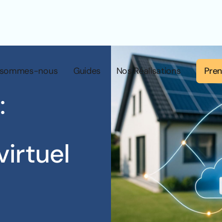
Pren
 sommes-nous
Guides
Nos Réalisations
:
virtuel