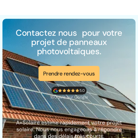
Contactez nous pour votre
projet de panneaux
photovoltaïques.
Prendre rendez-vous
5.0
160 avis sur Google
A+Solaire estime rapidement votre projet
solaire. Nous nous engageons à répondre
dans des délais très courts.