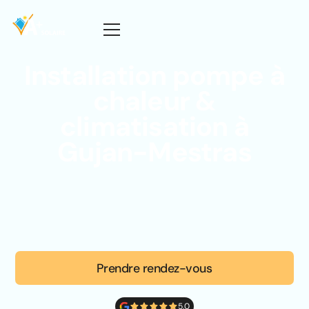
Installation pompe à
chaleur &
climatisation à
Gujan-Mestras
Prendre rendez-vous
5.0