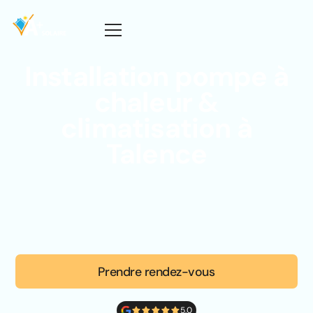
Installation pompe à
chaleur &
climatisation à
Talence
Prendre rendez-vous
5.0