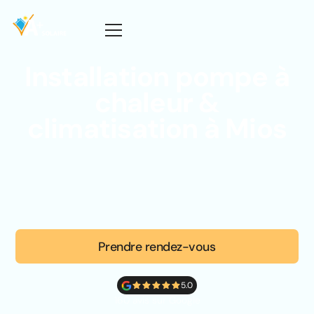
Installation pompe à
chaleur &
climatisation à Mios
Prendre rendez-vous
5.0
160 avis sur Google