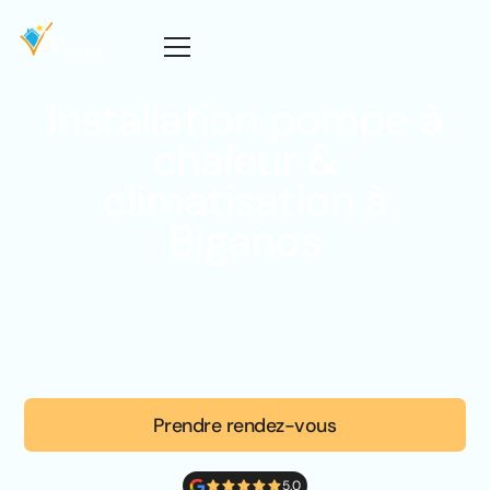
Installation pompe à
chaleur &
climatisation à
Biganos
Prendre rendez-vous
5.0